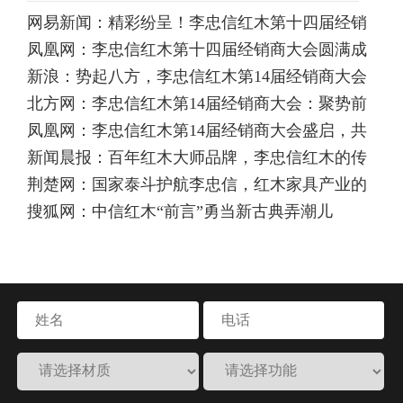
网易新闻：精彩纷呈！李忠信红木第十四届经销
​凤凰网：李忠信红木第十四届经销商大会圆满成
商大会共谋发展大计
新浪：势起八方，李忠信红木第14届经销商大会
功，引领行业迈向新高度
北方网：李忠信红木第14届经销商大会：聚势前
盛大起航！
凤凰网：李忠信红木第14届经销商大会盛启，共
行，铸就辉煌新篇章！
新闻晨报：百年红木大师品牌，李忠信红木的传
创红木新纪元
荆楚网：国家泰斗护航李忠信，红木家具产业的
承之道
搜狐网：中信红木“前言”勇当新古典弄潮儿
百年大计