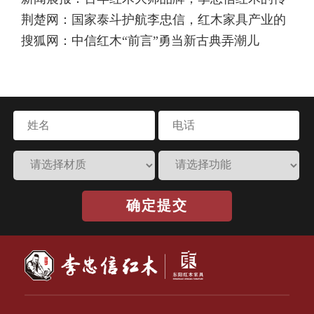
荆楚网：国家泰斗护航李忠信，红木家具产业的
承之道
搜狐网：中信红木“前言”勇当新古典弄潮儿
百年大计
确定提交